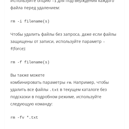
Используйте опцию
для подтверждения каждого
-i
файла перед удалением:
rm -i filename(s)
Чтобы удалить файлы без запроса, даже если файлы
защищены от записи, используйте параметр
-
(force):
f
rm -f filename(s)
Вы также можете
комбинировать параметры
. Например, чтобы
rm
удалить все файлы
в текущем каталоге без
.txt
подсказки в подробном режиме, используйте
следующую команду:
rm -fv *.txt